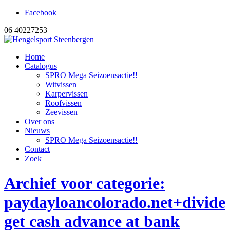
Facebook
06 40227253
Home
Catalogus
SPRO Mega Seizoensactie!!
Witvissen
Karpervissen
Roofvissen
Zeevissen
Over ons
Nieuws
SPRO Mega Seizoensactie!!
Contact
Zoek
Archief voor categorie:
paydayloancolorado.net+divide
get cash advance at bank