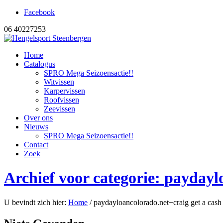
Facebook
06 40227253
Home
Catalogus
SPRO Mega Seizoensactie!!
Witvissen
Karpervissen
Roofvissen
Zeevissen
Over ons
Nieuws
SPRO Mega Seizoensactie!!
Contact
Zoek
Archief voor categorie: paydayl
U bevindt zich hier:
Home
/
paydayloancolorado.net+craig get a cash