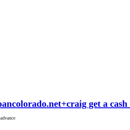
oancolorado.net+craig get a cash
 advance