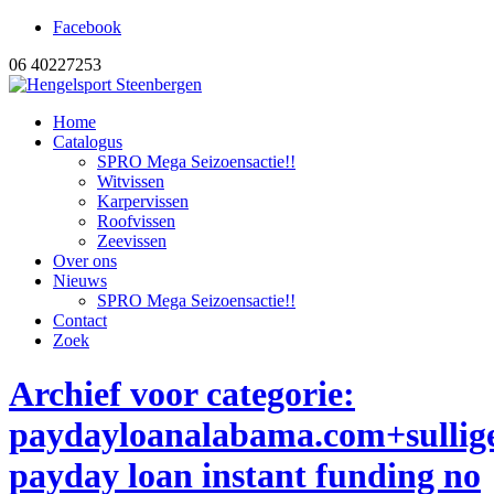
Facebook
06 40227253
Home
Catalogus
SPRO Mega Seizoensactie!!
Witvissen
Karpervissen
Roofvissen
Zeevissen
Over ons
Nieuws
SPRO Mega Seizoensactie!!
Contact
Zoek
Archief voor categorie:
paydayloanalabama.com+sullig
payday loan instant funding no