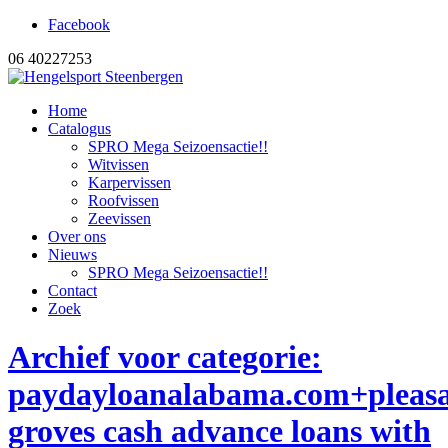
Facebook
06 40227253
Home
Catalogus
SPRO Mega Seizoensactie!!
Witvissen
Karpervissen
Roofvissen
Zeevissen
Over ons
Nieuws
SPRO Mega Seizoensactie!!
Contact
Zoek
Archief voor categorie:
paydayloanalabama.com+pleasa
groves cash advance loans with