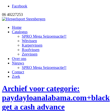
Facebook
06 40227253
Home
Catalogus
SPRO Mega Seizoensactie!!
Witvissen
Karpervissen
Roofvissen
Zeevissen
Over ons
Nieuws
SPRO Mega Seizoensactie!!
Contact
Zoek
Archief voor categorie:
paydayloanalabama.com+black
get a cash advance