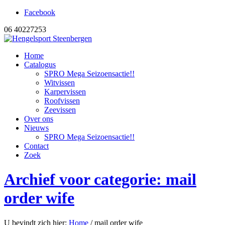
Facebook
06 40227253
Home
Catalogus
SPRO Mega Seizoensactie!!
Witvissen
Karpervissen
Roofvissen
Zeevissen
Over ons
Nieuws
SPRO Mega Seizoensactie!!
Contact
Zoek
Archief voor categorie: mail
order wife
U bevindt zich hier:
Home
/
mail order wife