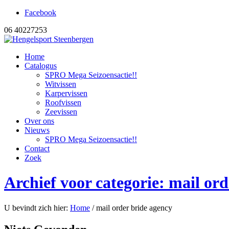
Facebook
06 40227253
Home
Catalogus
SPRO Mega Seizoensactie!!
Witvissen
Karpervissen
Roofvissen
Zeevissen
Over ons
Nieuws
SPRO Mega Seizoensactie!!
Contact
Zoek
Archief voor categorie: mail or
U bevindt zich hier:
Home
/
mail order bride agency