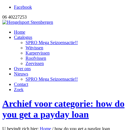
Facebook
06 40227253
Home
Catalogus
SPRO Mega Seizoensactie!!
Witvissen
Karpervissen
Roofvissen
Zeevissen
Over ons
Nieuws
SPRO Mega Seizoensactie!!
Contact
Zoek
Archief voor categorie: how do
you get a payday loan
U bevindt zich hier:
Home
/
how do you get a payday loan