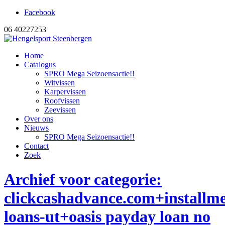
Facebook
06 40227253
Home
Catalogus
SPRO Mega Seizoensactie!!
Witvissen
Karpervissen
Roofvissen
Zeevissen
Over ons
Nieuws
SPRO Mega Seizoensactie!!
Contact
Zoek
Archief voor categorie:
clickcashadvance.com+installme
loans-ut+oasis payday loan no