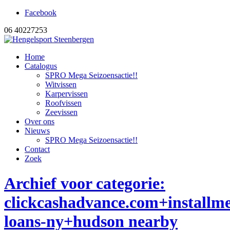
Facebook
06 40227253
Home
Catalogus
SPRO Mega Seizoensactie!!
Witvissen
Karpervissen
Roofvissen
Zeevissen
Over ons
Nieuws
SPRO Mega Seizoensactie!!
Contact
Zoek
Archief voor categorie:
clickcashadvance.com+installme
loans-ny+hudson nearby