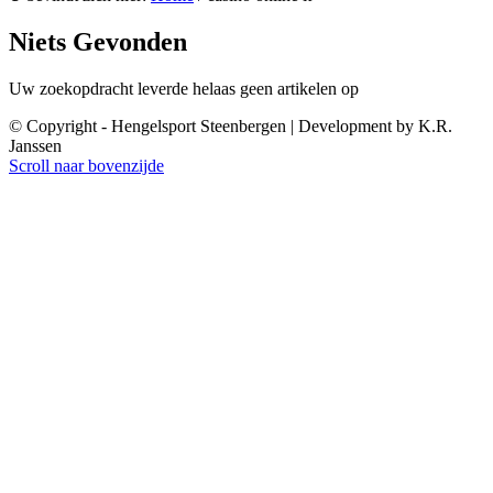
Niets Gevonden
Uw zoekopdracht leverde helaas geen artikelen op
© Copyright - Hengelsport Steenbergen | Development by K.R.
Janssen
Scroll naar bovenzijde