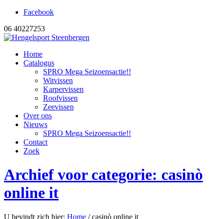
Facebook
06 40227253
Home
Catalogus
SPRO Mega Seizoensactie!!
Witvissen
Karpervissen
Roofvissen
Zeevissen
Over ons
Nieuws
SPRO Mega Seizoensactie!!
Contact
Zoek
Archief voor categorie: casinò
online it
U bevindt zich hier:
Home
/
casinò online it