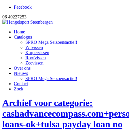
Facebook
06 40227253
Home
Catalogus
SPRO Mega Seizoensactie!!
Witvissen
Karpervissen
Roofvissen
Zeevissen
Over ons
Nieuws
SPRO Mega Seizoensactie!!
Contact
Zoek
Archief voor categorie:
cashadvancecompass.com+perso
loans-ok+tulsa payday loan no