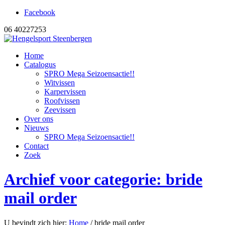
Facebook
06 40227253
Home
Catalogus
SPRO Mega Seizoensactie!!
Witvissen
Karpervissen
Roofvissen
Zeevissen
Over ons
Nieuws
SPRO Mega Seizoensactie!!
Contact
Zoek
Archief voor categorie: bride
mail order
U bevindt zich hier:
Home
/
bride mail order