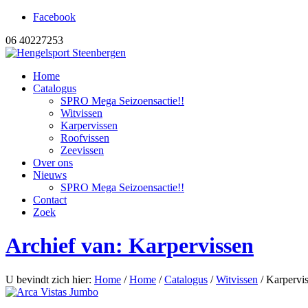
Facebook
06 40227253
Home
Catalogus
SPRO Mega Seizoensactie!!
Witvissen
Karpervissen
Roofvissen
Zeevissen
Over ons
Nieuws
SPRO Mega Seizoensactie!!
Contact
Zoek
Archief van: Karpervissen
U bevindt zich hier:
Home
/
Home
/
Catalogus
/
Witvissen
/
Karpervi