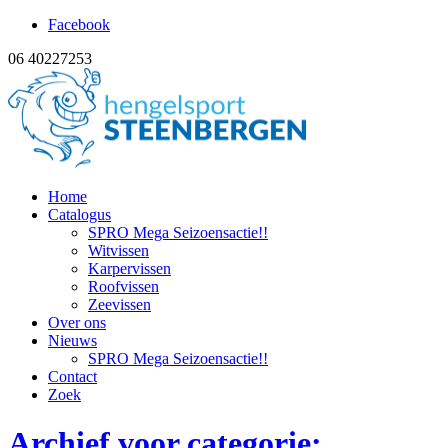
Facebook
06 40227253
Home
Catalogus
SPRO Mega Seizoensactie!!
Witvissen
Karpervissen
Roofvissen
Zeevissen
Over ons
Nieuws
SPRO Mega Seizoensactie!!
Contact
Zoek
Archief voor categorie: