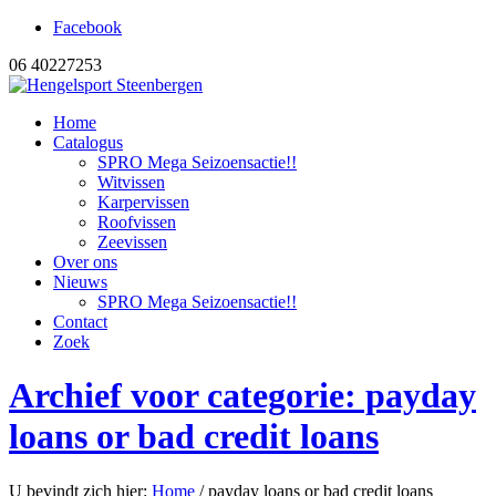
Facebook
06 40227253
Home
Catalogus
SPRO Mega Seizoensactie!!
Witvissen
Karpervissen
Roofvissen
Zeevissen
Over ons
Nieuws
SPRO Mega Seizoensactie!!
Contact
Zoek
Archief voor categorie: payday
loans or bad credit loans
U bevindt zich hier:
Home
/
payday loans or bad credit loans