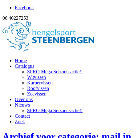
Facebook
06 40227253
Home
Catalogus
SPRO Mega Seizoensactie!!
Witvissen
Karpervissen
Roofvissen
Zeevissen
Over ons
Nieuws
SPRO Mega Seizoensactie!!
Contact
Zoek
Archief voor categorie: mail in