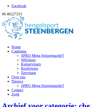
Facebook
06 40227253
Home
Catalogus
SPRO Mega Seizoensactie!!
Witvissen
Karpervissen
Roofvissen
Zeevissen
Over ons
Nieuws
SPRO Mega Seizoensactie!!
Contact
Zoek
Archief voor categorie: che