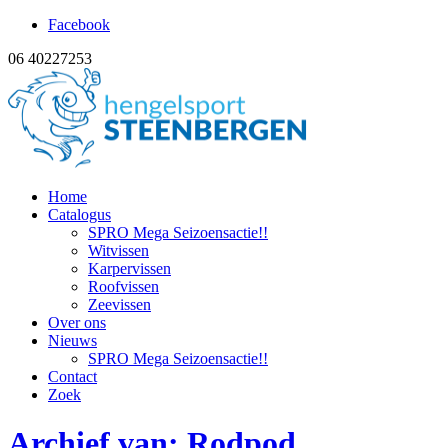
Facebook
06 40227253
Home
Catalogus
SPRO Mega Seizoensactie!!
Witvissen
Karpervissen
Roofvissen
Zeevissen
Over ons
Nieuws
SPRO Mega Seizoensactie!!
Contact
Zoek
Archief van: Rodpod