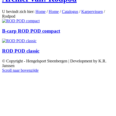
U bevindt zich hier:
Home
/
Home
/
Catalogus
/
Karpervissen
/
Rodpod
B-carp ROD POD compact
ROD POD classic
© Copyright - Hengelsport Steenbergen | Development by K.R.
Janssen
Scroll naar bovenzijde