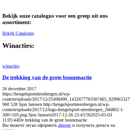
Bekijk onze catalogus voor een greep uit ons
assortiment:
Bekijk Catalogus
Winacties:
winacties
De trekking van de grote bonnenactie
26 december 2017
https://hengelsportsteenbergen.nl/wp-
content/uploads/2017/12/25498490_1432677783507465_829963327
960
528
Sjon Janssen
http://hengelsportsteenbergen.nl/wp-
content/uploads/2017/12/logo-hengelsport-steenbergen_266862-1-
300×105.png
Sjon Janssen
2017-12-26 22:43:56
2025-03-03
11:05:44
De trekking van de grote bonnenactie
Вы можете легко оформить
altenge
и получить деньги на