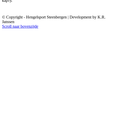
карту.
crazy time login app
ku casino 77
1xbet azerbaycan yükle
© Copyright - Hengelsport Steenbergen | Development by K.R.
Janssen
Scroll naar bovenzijde