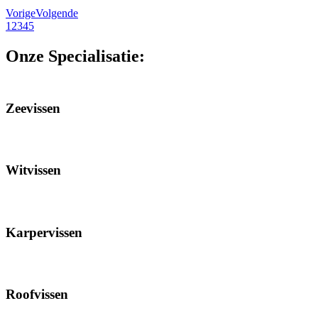
Vorige
Volgende
1
2
3
4
5
Onze Specialisatie:
Zeevissen
Witvissen
Karpervissen
Roofvissen