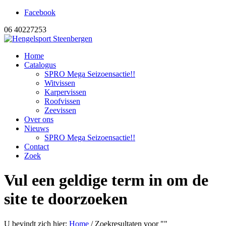
Facebook
06 40227253
Home
Catalogus
SPRO Mega Seizoensactie!!
Witvissen
Karpervissen
Roofvissen
Zeevissen
Over ons
Nieuws
SPRO Mega Seizoensactie!!
Contact
Zoek
Vul een geldige term in om de
site te doorzoeken
U bevindt zich hier:
Home
/
Zoekresultaten voor ""