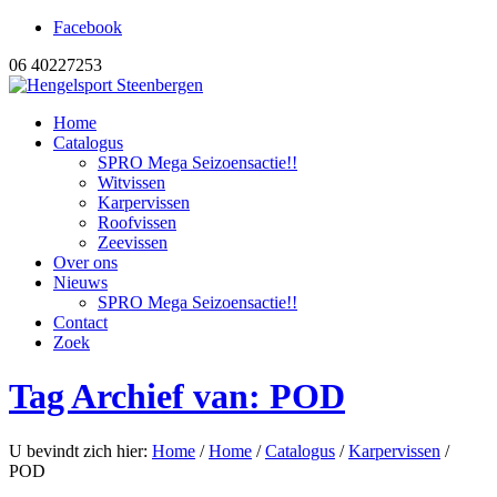
Facebook
06 40227253
Home
Catalogus
SPRO Mega Seizoensactie!!
Witvissen
Karpervissen
Roofvissen
Zeevissen
Over ons
Nieuws
SPRO Mega Seizoensactie!!
Contact
Zoek
Tag Archief van: POD
U bevindt zich hier:
Home
/
Home
/
Catalogus
/
Karpervissen
/
POD