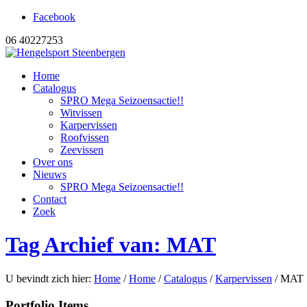
Facebook
06 40227253
Home
Catalogus
SPRO Mega Seizoensactie!!
Witvissen
Karpervissen
Roofvissen
Zeevissen
Over ons
Nieuws
SPRO Mega Seizoensactie!!
Contact
Zoek
Tag Archief van: MAT
U bevindt zich hier:
Home
/
Home
/
Catalogus
/
Karpervissen
/
MAT
Portfolio Items