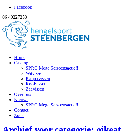
Facebook
06 40227253
Home
Catalogus
SPRO Mega Seizoensactie!!
Witvissen
Karpervissen
Roofvissen
Zeevissen
Over ons
Nieuws
SPRO Mega Seizoensactie!!
Contact
Zoek
Archief voor categorie: oikeat