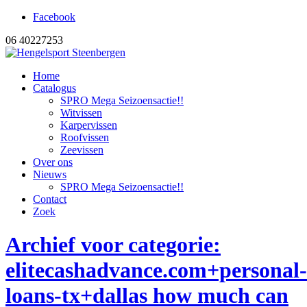
Facebook
06 40227253
Home
Catalogus
SPRO Mega Seizoensactie!!
Witvissen
Karpervissen
Roofvissen
Zeevissen
Over ons
Nieuws
SPRO Mega Seizoensactie!!
Contact
Zoek
Archief voor categorie:
elitecashadvance.com+personal-
loans-tx+dallas how much can