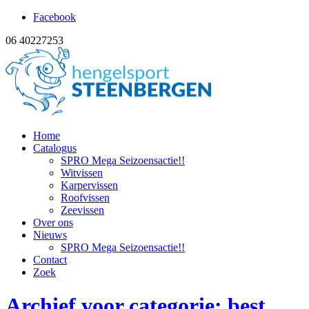
Facebook
06 40227253
Home
Catalogus
SPRO Mega Seizoensactie!!
Witvissen
Karpervissen
Roofvissen
Zeevissen
Over ons
Nieuws
SPRO Mega Seizoensactie!!
Contact
Zoek
Archief voor categorie: best