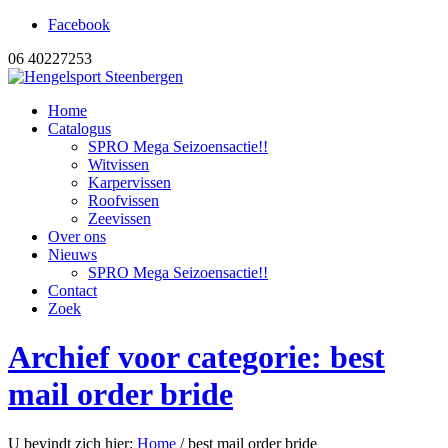
Facebook
06 40227253
Home
Catalogus
SPRO Mega Seizoensactie!!
Witvissen
Karpervissen
Roofvissen
Zeevissen
Over ons
Nieuws
SPRO Mega Seizoensactie!!
Contact
Zoek
Archief voor categorie: best
mail order bride
U bevindt zich hier:
Home
/
best mail order bride